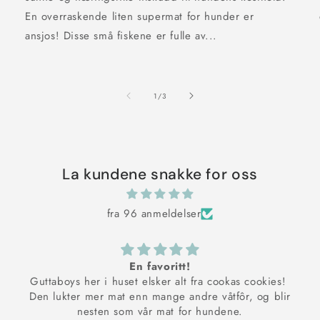
En overraskende liten supermat for hunder er
ansjos! Disse små fiskene er fulle av...
av
1
/
3
La kundene snakke for oss
fra 96 anmeldelser
En favoritt!
Guttaboys her i huset elsker alt fra cookas cookies!
Den lukter mer mat enn mange andre våtfôr, og blir
nesten som vår mat for hundene.