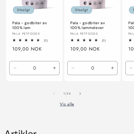
Utsolgt
Utsolgt
Pala - godbiter av
Pala - godbiter av
Pa
100% lam
100% lammelever
10
Selger:
Selger:
Se
PALA PETFOODS
PALA PETFOODS
PA
1
1
(1)
(1)
totale
totale
Vanlig
109,00 NOK
Vanlig
109,00 NOK
Va
1
omtaler
omtaler
pris
pris
pr
Senk
Øk
Senk
Øk
S
antallet
antallet
antallet
antallet
a
for
for
for
for
f
100g
100g
100g
100g
1
av
1
/
24
Vis alle
Artikler