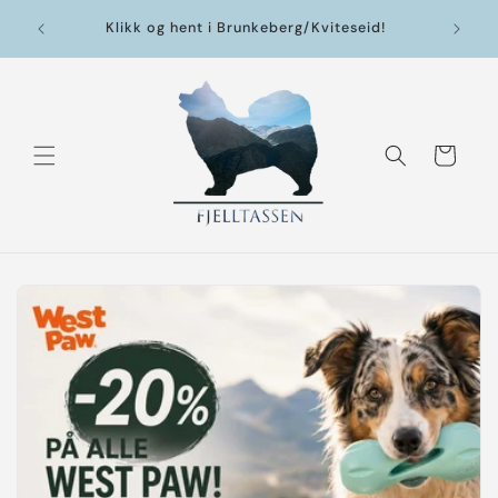
Gå
videre til
Klikk og hent i Brunkeberg/Kviteseid!
innholdet
Handlekurv